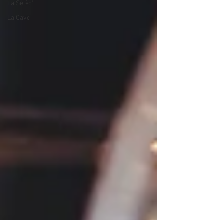
La Sélèc'
La Cave