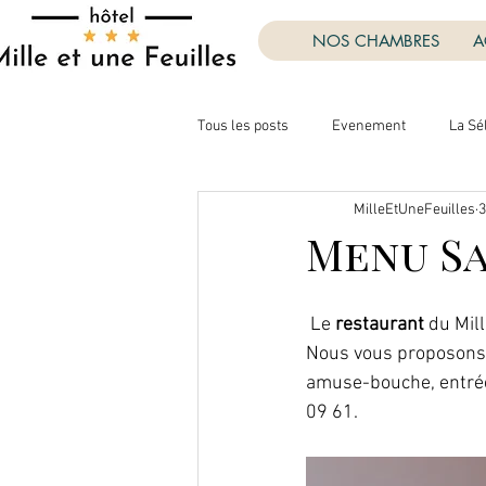
NOS CHAMBRES
A
Tous les posts
Evenement
La Sé
MilleEtUneFeuilles
3
Menu Sa
 Le 
restaurant
 du Mil
Nous vous proposons 
amuse-bouche, entrée,
09 61. 