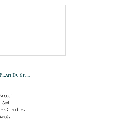
Cave #2] - Chinon
onnie Madeleine
Plan Du Site
Accueil
Hôtel
Les Chambres
Accès